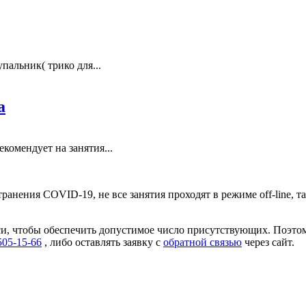
пальник( трико для...
а
комендует на занятия...
нения COVID-19, не все занятия проходят в режиме off-line, т
иси, чтобы обеспечить допустимое число присутствующих. Поэто
505-15-66
, либо оставлять заявку с
обратной связью
через сайт.